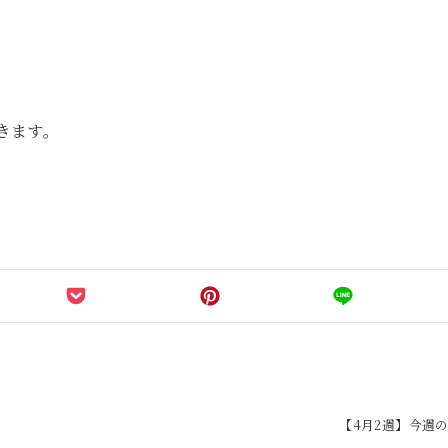
。
きます。
【4月2週】今週