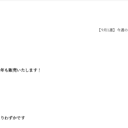
【9月1週】今週
今年も販売いたします！
残りわずかです